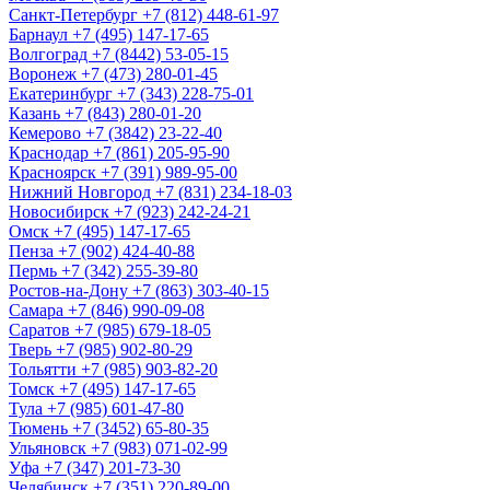
Санкт-Петербург
+7 (812) 448-61-97
Барнаул
+7 (495) 147-17-65
Волгоград
+7 (8442) 53-05-15
Воронеж
+7 (473) 280-01-45
Екатеринбург
+7 (343) 228-75-01
Казань
+7 (843) 280-01-20
Кемерово
+7 (3842) 23-22-40
Краснодар
+7 (861) 205-95-90
Красноярск
+7 (391) 989-95-00
Нижний Новгород
+7 (831) 234-18-03
Новосибирск
+7 (923) 242-24-21
Омск
+7 (495) 147-17-65
Пенза
+7 (902) 424-40-88
Пермь
+7 (342) 255-39-80
Ростов-на-Дону
+7 (863) 303-40-15
Самара
+7 (846) 990-09-08
Саратов
+7 (985) 679-18-05
Тверь
+7 (985) 902-80-29
Тольятти
+7 (985) 903-82-20
Томск
+7 (495) 147-17-65
Тула
+7 (985) 601-47-80
Тюмень
+7 (3452) 65-80-35
Ульяновск
+7 (983) 071-02-99
Уфа
+7 (347) 201-73-30
Челябинск
+7 (351) 220-89-00