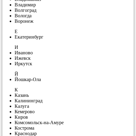
Владимир
Волгоград
Вологда
Воронеж
Е
Екатеринбург
И
Иваново
Ижевск
Иркутск
Й
Йошкар-Ола
К
Казань
Калининград
Калуга
Кемерово
Киров
Комсомольск-на-Амуре
Кострома
Краснодар