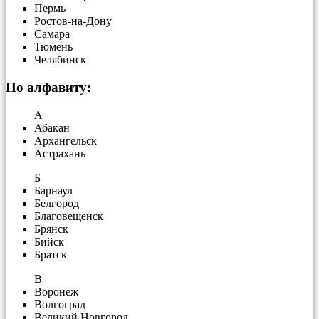
Пермь
Ростов-на-Дону
Самара
Тюмень
Челябинск
По алфавиту:
А
Абакан
Архангельск
Астрахань
Б
Барнаул
Белгород
Благовещенск
Брянск
Бийск
Братск
В
Воронеж
Волгоград
Великий Новгород