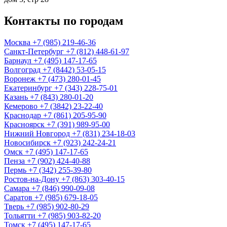
Контакты по городам
Москва
+7 (985) 219-46-36
Санкт-Петербург
+7 (812) 448-61-97
Барнаул
+7 (495) 147-17-65
Волгоград
+7 (8442) 53-05-15
Воронеж
+7 (473) 280-01-45
Екатеринбург
+7 (343) 228-75-01
Казань
+7 (843) 280-01-20
Кемерово
+7 (3842) 23-22-40
Краснодар
+7 (861) 205-95-90
Красноярск
+7 (391) 989-95-00
Нижний Новгород
+7 (831) 234-18-03
Новосибирск
+7 (923) 242-24-21
Омск
+7 (495) 147-17-65
Пенза
+7 (902) 424-40-88
Пермь
+7 (342) 255-39-80
Ростов-на-Дону
+7 (863) 303-40-15
Самара
+7 (846) 990-09-08
Саратов
+7 (985) 679-18-05
Тверь
+7 (985) 902-80-29
Тольятти
+7 (985) 903-82-20
Томск
+7 (495) 147-17-65