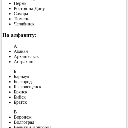
Пермь
Ростов-на-Дону
Самара
Тюмень
Челябинск
По алфавиту:
А
Абакан
Архангельск
Астрахань
Б
Барнаул
Белгород
Благовещенск
Брянск
Бийск
Братск
В
Воронеж
Волгоград
Великий Новгород