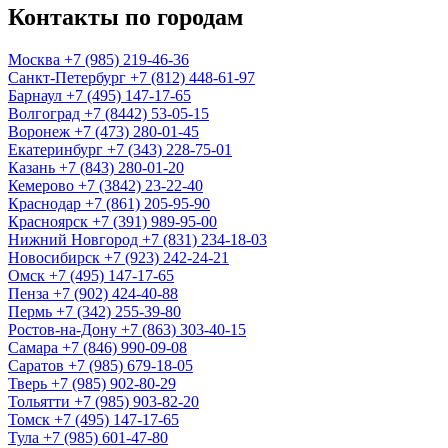
Контакты по городам
Москва
+7 (985) 219-46-36
Санкт-Петербург
+7 (812) 448-61-97
Барнаул
+7 (495) 147-17-65
Волгоград
+7 (8442) 53-05-15
Воронеж
+7 (473) 280-01-45
Екатеринбург
+7 (343) 228-75-01
Казань
+7 (843) 280-01-20
Кемерово
+7 (3842) 23-22-40
Краснодар
+7 (861) 205-95-90
Красноярск
+7 (391) 989-95-00
Нижний Новгород
+7 (831) 234-18-03
Новосибирск
+7 (923) 242-24-21
Омск
+7 (495) 147-17-65
Пенза
+7 (902) 424-40-88
Пермь
+7 (342) 255-39-80
Ростов-на-Дону
+7 (863) 303-40-15
Самара
+7 (846) 990-09-08
Саратов
+7 (985) 679-18-05
Тверь
+7 (985) 902-80-29
Тольятти
+7 (985) 903-82-20
Томск
+7 (495) 147-17-65
Тула
+7 (985) 601-47-80